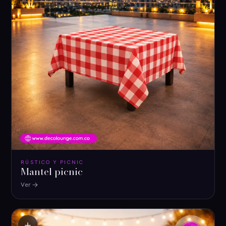
RÚSTICO Y PICNIC
Mantel picnic
Ver
＋