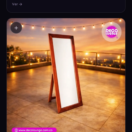
Ver
＋