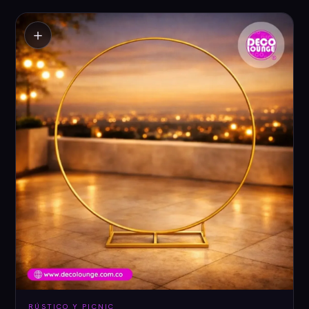
＋
RÚSTICO Y PICNIC