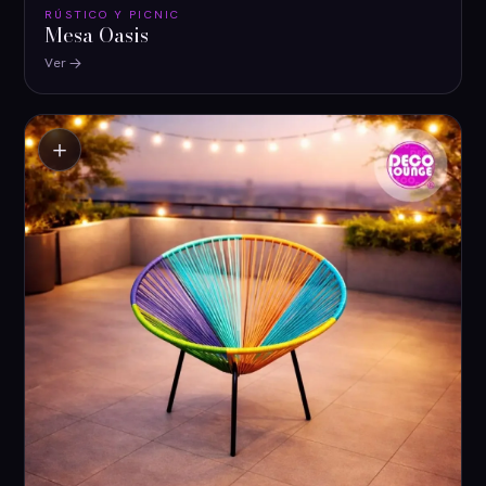
RÚSTICO Y PICNIC
Mesa Oasis
Ver
＋