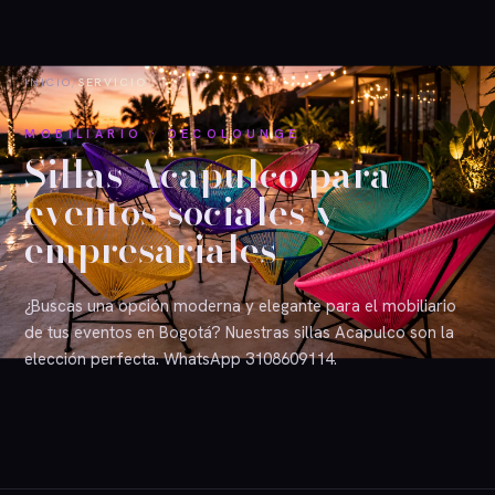
INICIO
/
SERVICIO
MOBILIARIO · DECOLOUNGE
Sillas Acapulco para
eventos sociales y
empresariales
¿Buscas una opción moderna y elegante para el mobiliario
de tus eventos en Bogotá? Nuestras sillas Acapulco son la
elección perfecta. WhatsApp 3108609114.