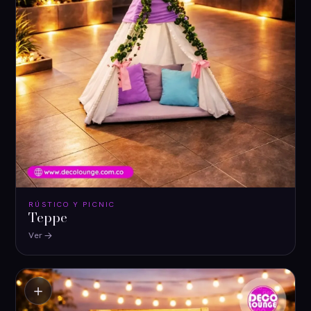
RÚSTICO Y PICNIC
Teppe
Ver
＋