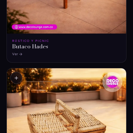
RÚSTICO Y PICNIC
Butaco Hades
Ver
＋