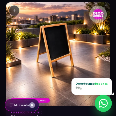
＋
Mi evento
0
RÚSTICO Y PICNIC