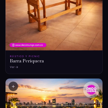
RÚSTICO Y PICNIC
Barra Periquera
Ver
＋