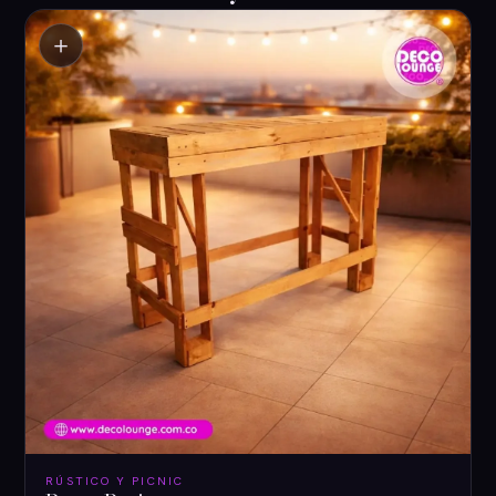
＋
RÚSTICO Y PICNIC