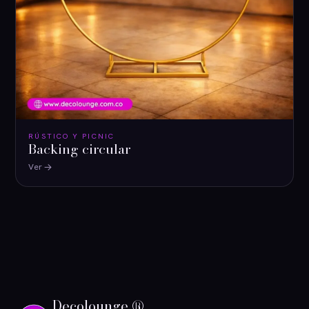
RÚSTICO Y PICNIC
Backing circular
Ver
Decolounge ®