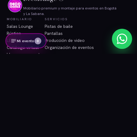
Mobiliario premium y montaje para eventos en Bogotá
y La Sabana.
MOBILIARIO
SERVICIOS
Salas Lounge
Pistas de baile
Rústico
Pantallas
LED
Producción de video
Mi evento
0
Catálogo virtual
Organización de eventos
Ideas para eventos
INFORMACIÓN
CONTACTO
Blog
WhatsApp
Contacto
Correo
Área de clientes
Instagram
Términos y condiciones
Tratamiento de datos
© 2026 Decolounge ®. Bogotá, Colombia. Todos los derechos
reservados.