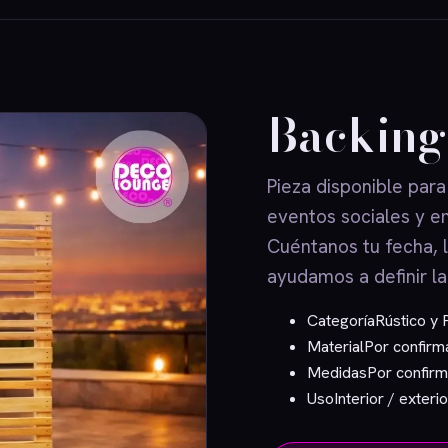
Backing
Pieza disponible para
eventos sociales y e
Cuéntanos tu fecha, 
ayudamos a definir la
Categoría
Rústico y 
Material
Por confirm
Medidas
Por confirm
Uso
Interior / exterio