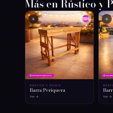
Más en Rústico y P
＋
＋
RÚSTICO Y PICNIC
RÚST
Barra Periquera
Bar
Ver
Ver