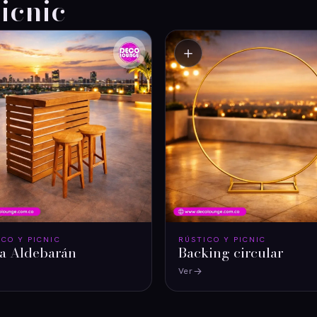
icnic
＋
ICO Y PICNIC
RÚSTICO Y PICNIC
ra Aldebarán
Backing circular
Ver