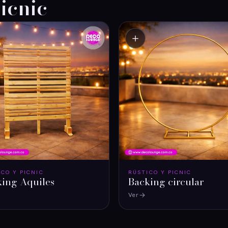
icnic
＋
ICO Y PICNIC
RÚSTICO Y PICNIC
king Aquiles
Backing circular
Ver