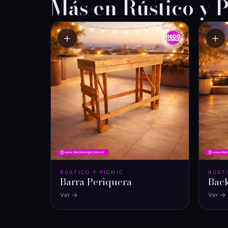
Más en Rústico y P
＋
＋
RÚSTICO Y PICNIC
RÚST
Barra Periquera
Bac
Ver
Ver