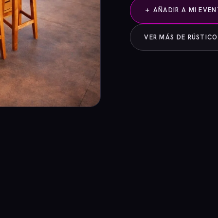
＋ AÑADIR A MI EVE
VER MÁS DE RÚSTICO