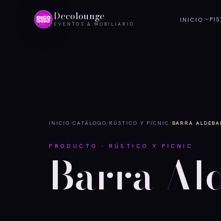
Decolounge
PI
INICIO
EVENTOS & MOBILIARIO
INICIO
/
CATÁLOGO
/
RÚSTICO Y PICNIC
/
BARRA ALDEB
PRODUCTO · RÚSTICO Y PICNIC
Barra Al