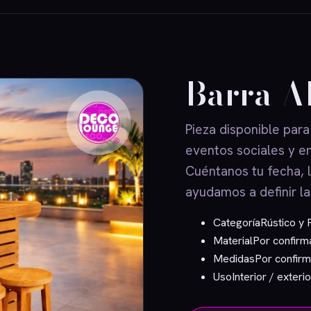
Barra A
Pieza disponible para
eventos sociales y e
Cuéntanos tu fecha, 
ayudamos a definir la
Categoría
Rústico y 
Material
Por confirm
Medidas
Por confirm
Uso
Interior / exterio