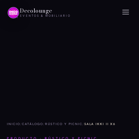
Decolounge
EVENTOS & MOBILIARIO
INICIO
/
CATÁLOGO
/
RÚSTICO Y PICNIC
/
SALA IKKI II X6
PRODUCTO · RÚSTICO Y PICNIC