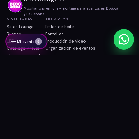
Mobiliario premium y montaje para eventos en Bogotá
y La Sabana.
MOBILIARIO
SERVICIOS
Salas Lounge
Pistas de baile
Rústico
Pantallas
LED
Producción de video
Mi evento
0
Catálogo virtual
Organización de eventos
Ideas para eventos
INFORMACIÓN
CONTACTO
Blog
WhatsApp
Contacto
Correo
Área de clientes
Instagram
Términos y condiciones
Tratamiento de datos
© 2026 Decolounge ®. Bogotá, Colombia. Todos los derechos
reservados.