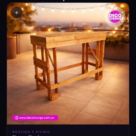
＋
RÚSTICO Y PICNIC