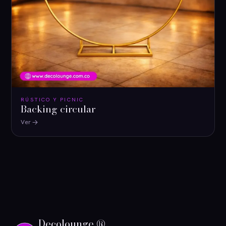
RÚSTICO Y PICNIC
Backing circular
Ver
Decolounge ®