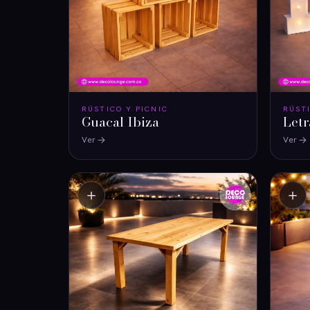
RÚSTICO Y PICNIC
RÚST
Guacal Ibiza
Letr
Ver
Ver
＋
＋