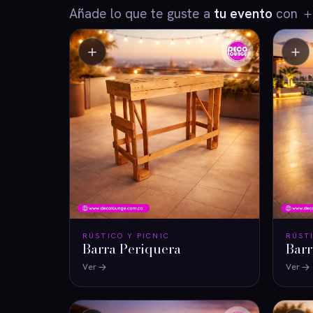
Añade lo que te guste a
tu evento
con ＋ 
＋
＋
RÚSTICO Y PICNIC
RÚST
Barra Periquera
Bar
Ver
Ver