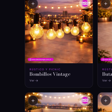
＋
＋
RÚSTICO Y PICNIC
RÚST
Bombillos Vintage
But
Ver
Ver
＋
＋