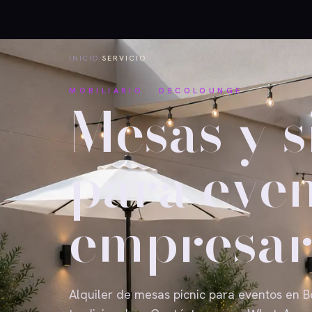
INICIO
/
SERVICIO
MOBILIARIO · DECOLOUNGE
Mesas y s
para even
empresar
Alquiler de mesas picnic para eventos en B