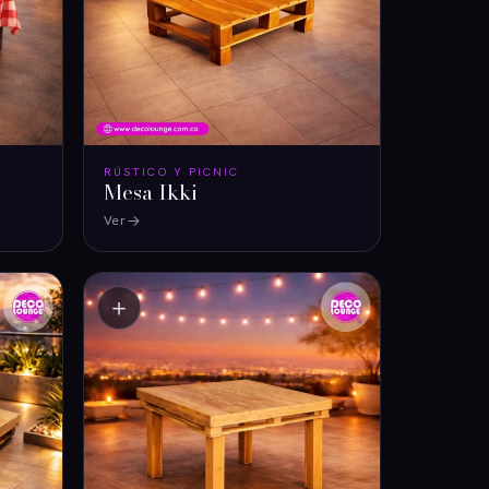
RÚSTICO Y PICNIC
Mesa Ikki
Ver
＋