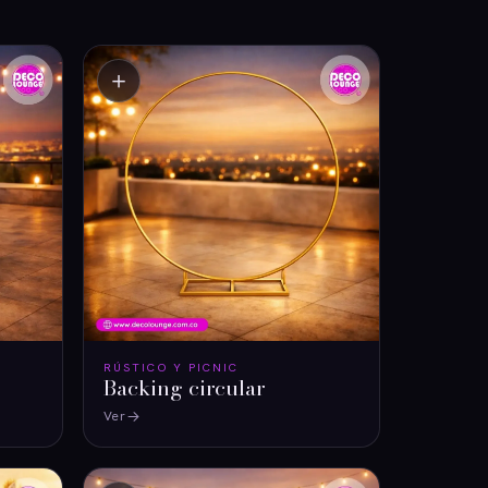
＋
RÚSTICO Y PICNIC
Backing circular
Ver