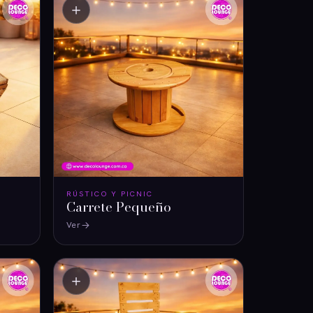
＋
RÚSTICO Y PICNIC
Carrete Pequeño
Ver
＋