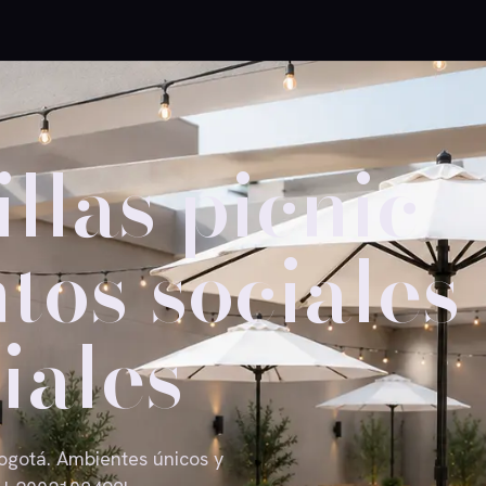
illas picnic
tos sociales
iales
ogotá. Ambientes únicos y