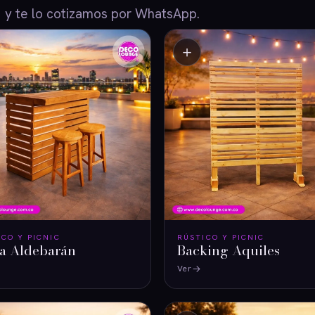
y te lo cotizamos por WhatsApp.
＋
ICO Y PICNIC
RÚSTICO Y PICNIC
ra Aldebarán
Backing Aquiles
Ver