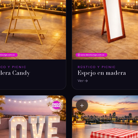
ICO Y PICNIC
RÚSTICO Y PICNIC
lera Candy
Espejo en madera
Ver
＋