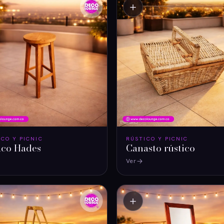
＋
ICO Y PICNIC
RÚSTICO Y PICNIC
aco Hades
Canasto rústico
Ver
＋