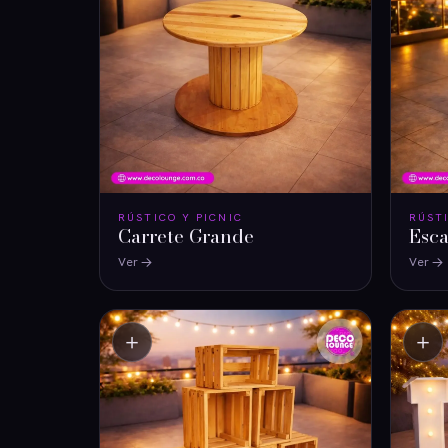
RÚSTICO Y PICNIC
RÚST
Carrete Grande
Esca
Ver
Ver
＋
＋