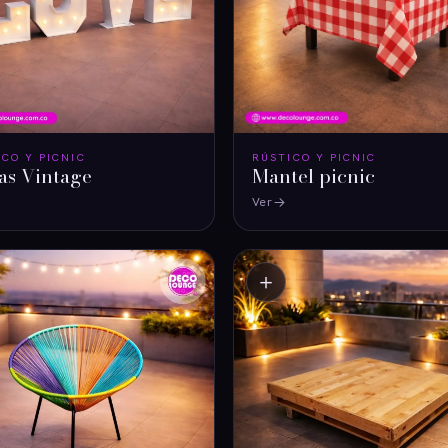
ICO Y PICNIC
RÚSTICO Y PICNIC
as Vintage
Mantel picnic
Ver
＋