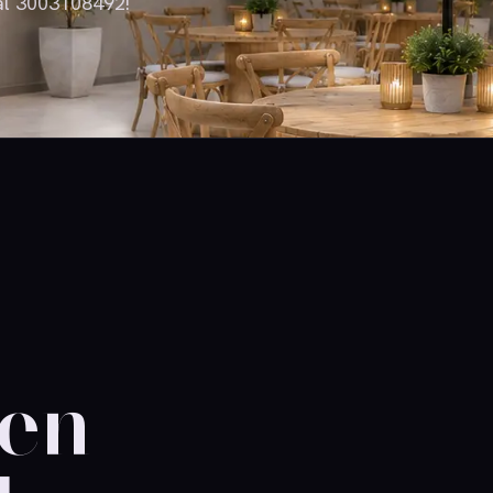
al 3003108492!
en