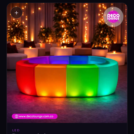
＋
LED