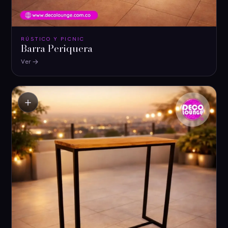
RÚSTICO Y PICNIC
Barra Periquera
Ver
＋