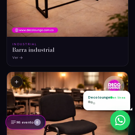
INDUSTRIAL
Barra industrial
Ver
＋
Decolounge
en línea
Cotiza ya con nosotros, respondemos al
instante.
Mi evento
0