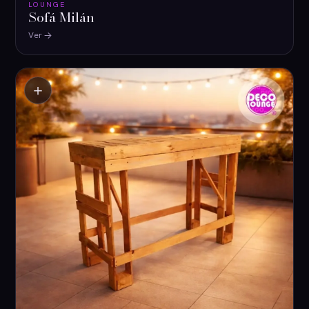
LOUNGE
Sofá Milán
Ver
＋