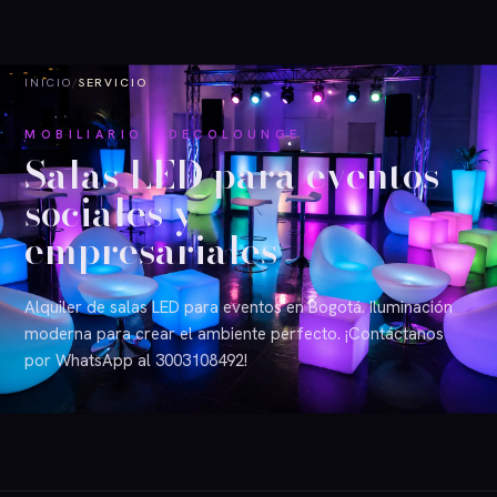
INICIO
/
SERVICIO
MOBILIARIO · DECOLOUNGE
Salas LED para eventos
sociales y
empresariales
Alquiler de salas LED para eventos en Bogotá. Iluminación
moderna para crear el ambiente perfecto. ¡Contáctanos
por WhatsApp al 3003108492!