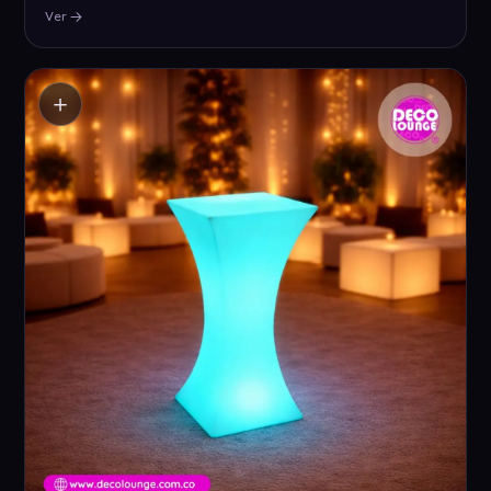
Ver
＋