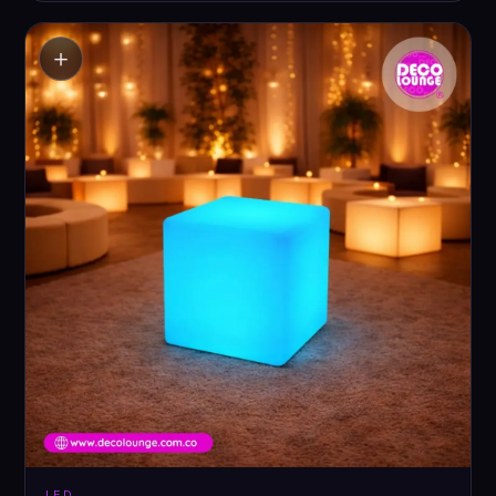
＋
LED