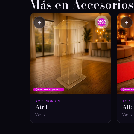
Más en Accesorios
＋
＋
ACCESORIOS
ACCE
Atril
Alfo
Ver
Ver