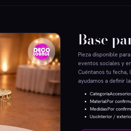
Base par
Pieza disponible para
eventos sociales y e
Cuéntanos tu fecha, 
ayudamos a definir la
Categoría
Accesorio
Material
Por confirm
Medidas
Por confirm
Uso
Interior / exterio