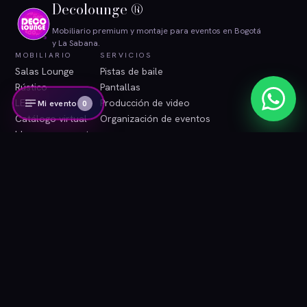
Decolounge ®
Mobiliario premium y montaje para eventos en Bogotá
y La Sabana.
MOBILIARIO
SERVICIOS
Salas Lounge
Pistas de baile
Rústico
Pantallas
LED
Producción de video
Mi evento
0
Catálogo virtual
Organización de eventos
Ideas para eventos
INFORMACIÓN
CONTACTO
Blog
WhatsApp
Contacto
Correo
Área de clientes
Instagram
Términos y condiciones
Tratamiento de datos
© 2026 Decolounge ®. Bogotá, Colombia. Todos los derechos
reservados.