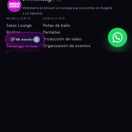
Mobiliario premium y montaje para eventos en Bogotá
y La Sabana.
MOBILIARIO
SERVICIOS
Salas Lounge
Pistas de baile
Rústico
Pantallas
LED
Producción de video
Mi evento
0
Catálogo virtual
Organización de eventos
Ideas para eventos
INFORMACIÓN
CONTACTO
Blog
WhatsApp
Contacto
Correo
Área de clientes
Instagram
Términos y condiciones
Tratamiento de datos
© 2026 Decolounge ®. Bogotá, Colombia. Todos los derechos
reservados.