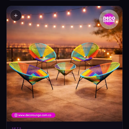
＋
SETS