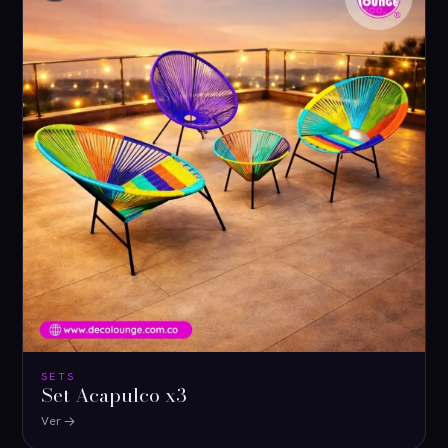
SETS
Set Acapulco x3
Ver