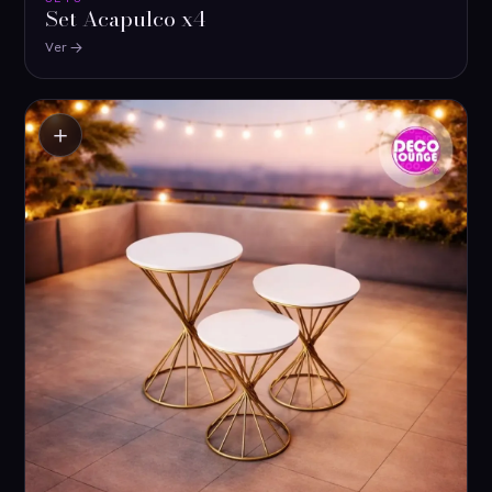
Set Acapulco x4
Ver
＋