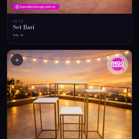
SETS
Set Bari
Ver
＋