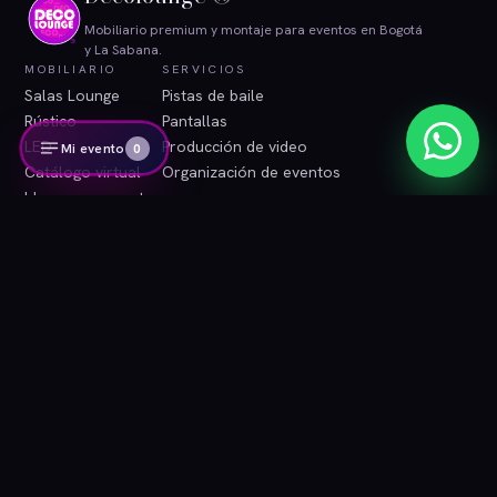
Mobiliario premium y montaje para eventos en Bogotá
y La Sabana.
MOBILIARIO
SERVICIOS
Salas Lounge
Pistas de baile
Rústico
Pantallas
LED
Producción de video
Mi evento
0
Catálogo virtual
Organización de eventos
Ideas para eventos
INFORMACIÓN
CONTACTO
Blog
WhatsApp
Contacto
Correo
Área de clientes
Instagram
Términos y condiciones
Tratamiento de datos
© 2026 Decolounge ®. Bogotá, Colombia. Todos los derechos
reservados.