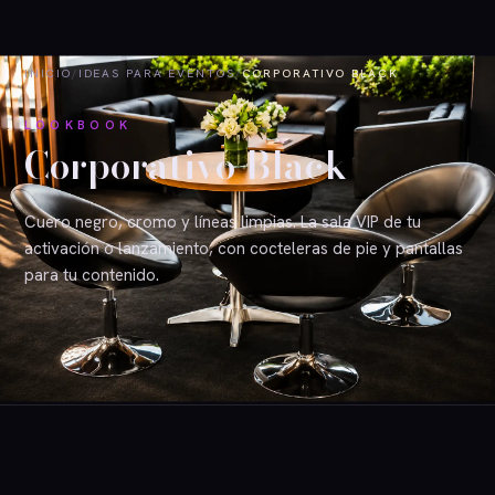
INICIO
/
IDEAS PARA EVENTOS
/
CORPORATIVO BLACK
LOOKBOOK
Corporativo Black
Cuero negro, cromo y líneas limpias. La sala VIP de tu
activación o lanzamiento, con cocteleras de pie y pantallas
para tu contenido.