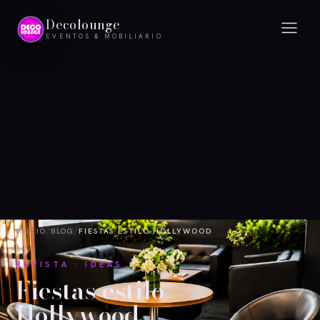
Decolounge
EVENTOS & MOBILIARIO
INICIO
/
BLOG
/
FIESTAS ESTILO HOLLYWOOD
REVISTA · IDEAS
Fiestas estilo
Hollywood