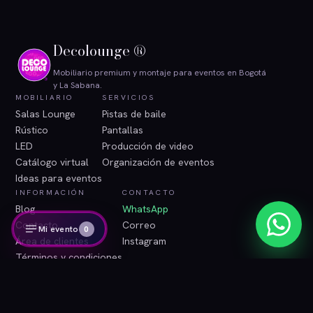
Decolounge ®
Mobiliario premium y montaje para eventos en Bogotá
y La Sabana.
MOBILIARIO
SERVICIOS
Salas Lounge
Pistas de baile
Rústico
Pantallas
LED
Producción de video
Catálogo virtual
Organización de eventos
Ideas para eventos
INFORMACIÓN
CONTACTO
Blog
WhatsApp
Contacto
Correo
Mi evento
0
Área de clientes
Instagram
Términos y condiciones
Tratamiento de datos