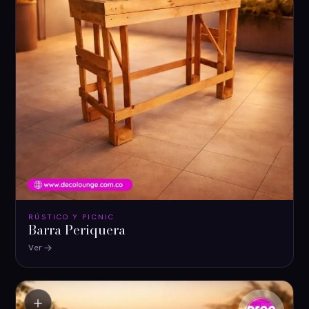
RÚSTICO Y PICNIC
Barra Periquera
Ver
＋