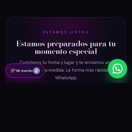
ESTAMOS LISTOS
Estamos preparados para tu
Decolounge
en línea
momento especial
Cuéntanos tu fecha y lugar y te enviamos una
propuesta a la medida. La forma más rápida es
Mi evento
0
WhatsApp.
COTIZAR POR WHATSAPP
VER CATÁLOGO VIRTUAL