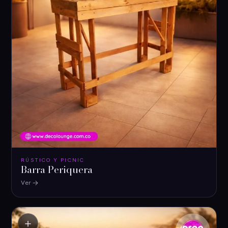
RÚSTICO Y PICNIC
Barra Periquera
Ver
＋