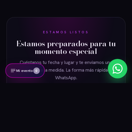
ESTAMOS LISTOS
Estamos preparados para tu
Decolounge
en línea
momento especial
Cuéntanos tu fecha y lugar y te enviamos una
propuesta a la medida. La forma más rápida es
Mi evento
0
WhatsApp.
COTIZAR POR WHATSAPP
VER CATÁLOGO VIRTUAL