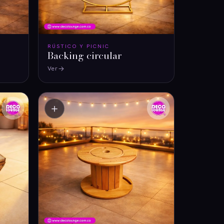
RÚSTICO Y PICNIC
Backing circular
Ver
＋