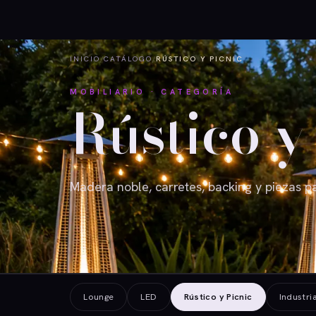
INICIO
/
CATÁLOGO
/
RÚSTICO Y PICNIC
MOBILIARIO · CATEGORÍA
Rústico y
Madera noble, carretes, backing y piezas pa
Lounge
LED
Rústico y Picnic
Industria