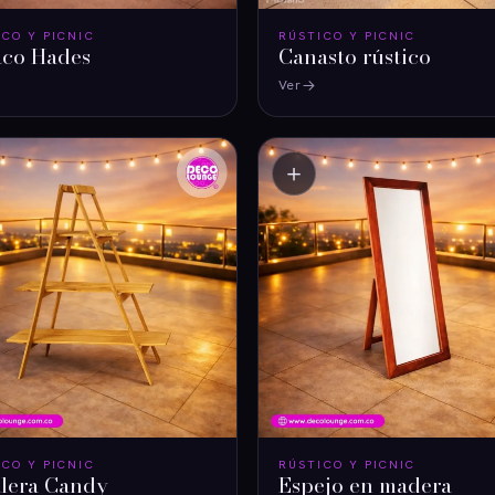
ICO Y PICNIC
RÚSTICO Y PICNIC
aco Hades
Canasto rústico
Ver
＋
ICO Y PICNIC
RÚSTICO Y PICNIC
lera Candy
Espejo en madera