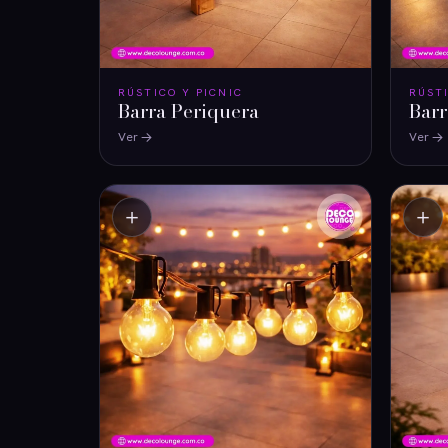
RÚSTICO Y PICNIC
RÚST
Barra Periquera
Bar
Ver
Ver
＋
＋