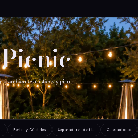
 Picnic
ra ambientes rústicos y picnic.
l
Ferias y Cócteles
Separadores de fila
Calefactores