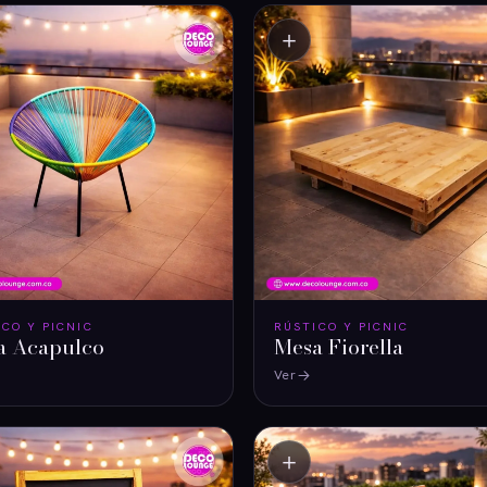
＋
ICO Y PICNIC
RÚSTICO Y PICNIC
a Acapulco
Mesa Fiorella
Ver
＋