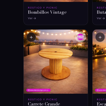
RÚSTICO Y PICNIC
RÚST
Bombillos Vintage
But
Ver
Ver
＋
＋
RÚSTICO Y PICNIC
RÚST
Carrete Grande
Esca