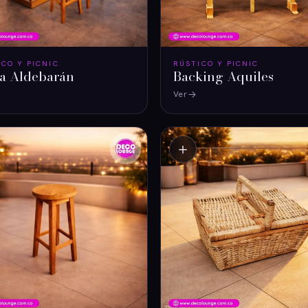
ICO Y PICNIC
RÚSTICO Y PICNIC
ra Aldebarán
Backing Aquiles
Ver
＋