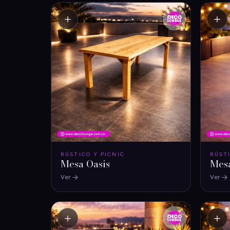
＋
＋
RÚSTICO Y PICNIC
RÚST
Mesa Oasis
Mes
Ver
Ver
＋
＋