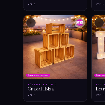
Ver
Ver
＋
＋
RÚSTICO Y PICNIC
RÚST
Guacal Ibiza
Letr
Ver
Ver