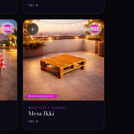
Ver
＋
RÚSTICO Y PICNIC
Mesa Ikki
Ver