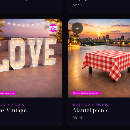
Ver
＋
ICO Y PICNIC
RÚSTICO Y PICNIC
as Vintage
Mantel picnic
Ver