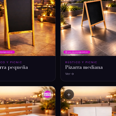
ICO Y PICNIC
RÚSTICO Y PICNIC
arra pequeña
Pizarra mediana
Ver
＋