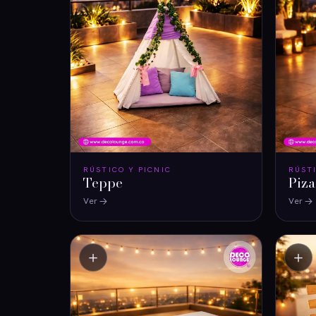
RÚSTICO Y PICNIC
RÚST
Teppe
Piz
Ver
Ver
＋
＋